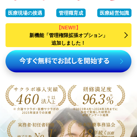
医療現場の接遇
管理職育成
医療経営知識
【NEW‼】
新機能「管理権限拡張オプション」
追加しました！