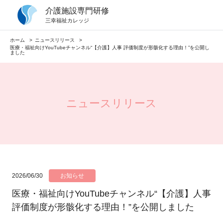
介護施設専門研修
当社の強み
三幸福祉カレッジ
テーマ別研修一覧
ホーム
ニュースリリース
介護施設の課題を解決する研修
医療・福祉向けYouTubeチャンネル“【介護】人事 評価制度が形骸化する理由！”を公開し
ました
階層別研修一覧
介護施設の課題を解決する研修
ニュースリリース
研修テキストサンプル
導入実績
会社情報
2026/06/30
お知らせ
医療・福祉向けYouTubeチャンネル“【介護】人事
公開講座の日程はこちら
評価制度が形骸化する理由！”を公開しました
ニュースリリース