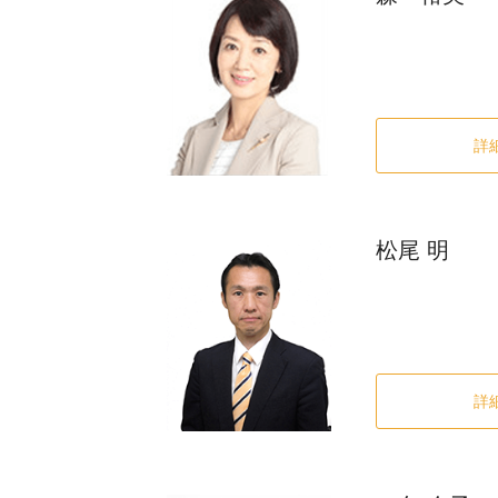
詳
松尾 明
詳