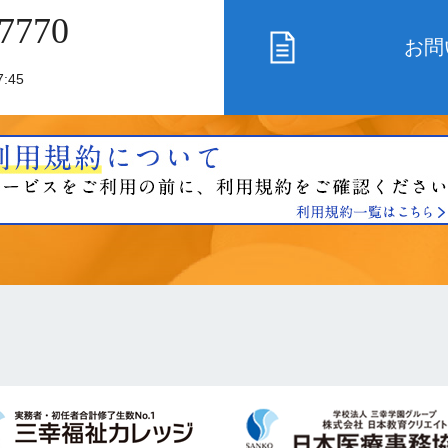
 7770
お問
:45