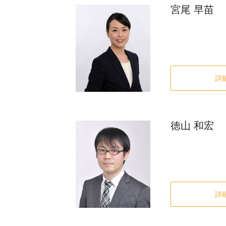
宮尾 早苗
詳
徳山 和宏
詳