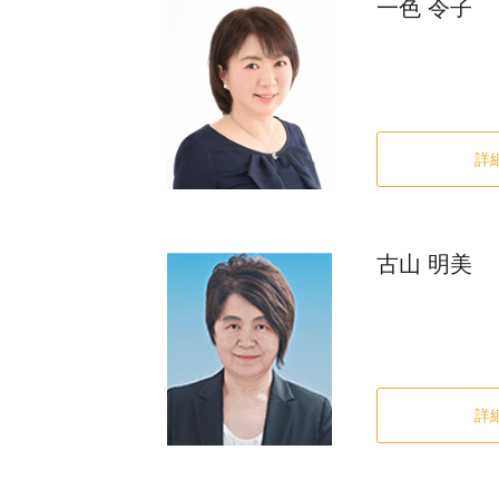
一色 令子
詳
古山 明美
詳