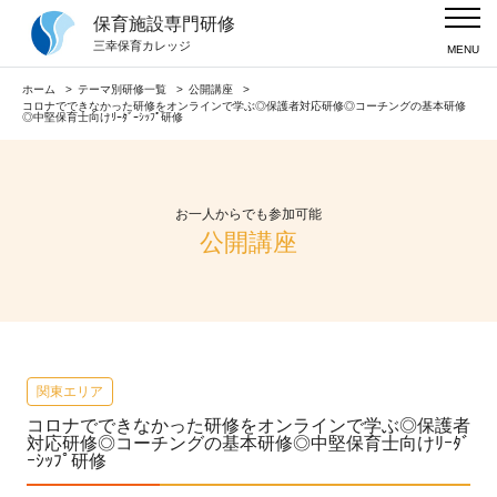
保育施設専門研修
当社の強み
三幸保育カレッジ
MENU
テーマ別研修一覧
ホーム
テーマ別研修一覧
公開講座
コロナでできなかった研修をオンラインで学ぶ◎保護者対応研修◎コーチングの基本研修
◎中堅保育士向けﾘｰﾀﾞｰｼｯﾌﾟ研修
導入実績
会社情報
お一人からでも参加可能
公開講座
公開講座の日程はこちら
ニュースリリース
採用情報
関東エリア
コロナでできなかった研修をオンラインで学ぶ◎保護者
対応研修◎コーチングの基本研修◎中堅保育士向けﾘｰﾀﾞ
ｰｼｯﾌﾟ研修
お問い合わせ・資料請求