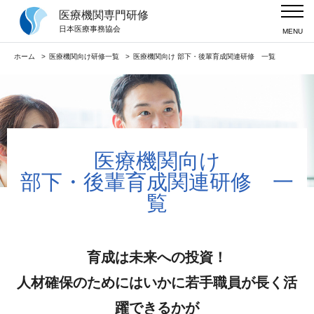
医療機関専門研修
当社の強み
日本医療事務協会
MENU
テーマ別研修一覧
ホーム
医療機関向け研修一覧
医療機関向け 部下・後輩育成関連研修 一覧
介護施設の課題を解決する研修
階層別研修一覧
介護施設の課題を解決する研修
研修テキストサンプル
医療機関向け
部下・後輩育成関連研修 一
導入実績
覧
会社情報
育成は未来への投資！
公開講座の日程はこちら
人材確保のためにはいかに若手職員が長く活
躍できるかが
ニュースリリース