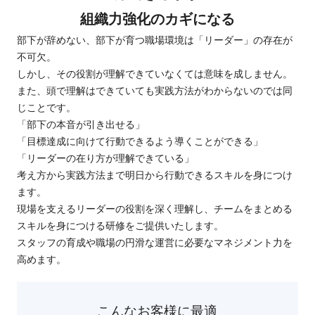
組織力強化のカギになる
採用情報
部下が辞めない、部下が育つ職場環境は「リーダー」の存在が
不可欠。
しかし、その役割が理解できていなくては意味を成しません。
お問い合わせ・資料請求
また、頭で理解はできていても実践方法がわからないのでは同
じことです。
研修に関するお問い合わせ
「部下の本音が引き出せる」
03 - 5909 - 7770
「目標達成に向けて行動できるよう導くことができる」
「リーダーの在り方が理解できている」
受付時間：平日 9:00～17:45
考え方から実践方法まで明日から行動できるスキルを身につけ
ます。
現場を支えるリーダーの役割を深く理解し、チームをまとめる
スキルを身につける研修をご提供いたします。
スタッフの育成や職場の円滑な運営に必要なマネジメント力を
高めます。
こんなお客様に最適