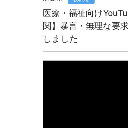
コミ
医療・福祉向けYouT
モチ
関】暴言・無理な要
新人
しました
公開
eラ