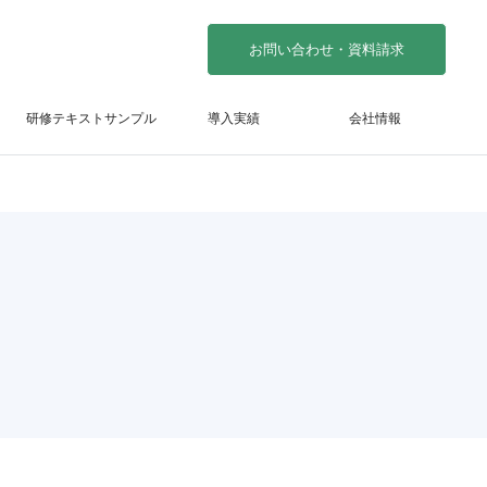
お問い合わせ・資料請求
研修テキストサンプル
導入実績
会社情報
礎）
管理職研修（基礎）
践編）
管理職研修（実践編）
コーチング研修
職員面談研修
グ研修
1on1ミーティング研修
研修
個人情報保護研修
タイムマネジメント研修
目標設定研修
人事評価者研修