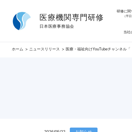
研修に関
医療機関専門研修
（平日 
日本医療事務協会
当社
部下
ホーム
ニュースリリース
医療・福祉向けYouTubeチャンネ
リス
マネ
メン
ハラ
マナ
2026/05/22
お知らせ