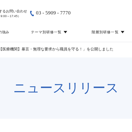
する
お問い合わせ
03 - 5909 - 7770
9:00～17:45）
の強み
テーマ別研修一覧
階層別研修一覧
・後輩育成
管理職向け
ル「【医療機関】暴言・無理な要求から職員を守る！」を公開しました
管理職研修（基
管理職研修（実
クマネジメント
リーダー向け
コーチング研修
ジメントスキル
一般職員向け
職員面談研修
ニュースリリース
1on1ミーティン
タルヘルス
新人・若手職員向け
次世代リーダー
スメント
ー・クレーム