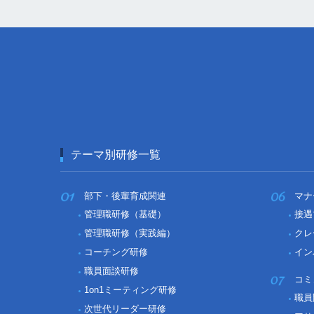
テーマ別研修一覧
部下・後輩育成関連
マナ
管理職研修（基礎）
接遇
管理職研修（実践編）
クレ
コーチング研修
イン
職員面談研修
コミ
1on1ミーティング研修
職員
次世代リーダー研修