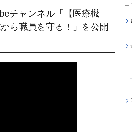
ニ
ュニケーション
ubeチャンネル「【医療機
ベーションアップ
求から職員を守る！」を公開
育成
講座
ーニング「サクラボ」