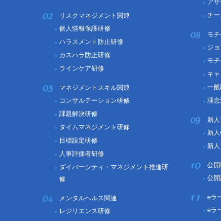
アサ
チー
リスクマネジメント関連
個人情報保護研修
モチ
ハラスメント防止研修
ジョ
カスハラ防止研修
モチ
ラインケア研修
キャ
一般
マネジメントスキル関連
コンサルテーション研修
理念
課題解決研修
新人
タイムマネジメント研修
新人
目標設定研修
新人
人事評価者研修
公開
ダイバーシティ・マネジメント推進研
公開
修
eラ
メンタルヘルス関連
eラ
レジリエンス研修